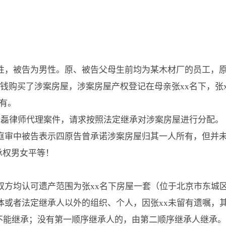
，被告为男性。原、被告父母生前均为某木材厂的员工，原告父
钱购买了涉案房屋，涉案房屋产权登记在母亲张xx名下，张xx
有。
刘磊律师代理案件，请求按照法定继承对涉案房屋进行分配。
庭审中被告表示四原告曾承诺涉案房屋归其一人所有，但并
双方均认可遗产范围为张xx名下房屋一套（位于北京市东城
体或者法定继承人以外的组织、个人，因张xx未留有遗嘱，
不能继承；没有第一顺序继承人的，由第二顺序继承人继承。