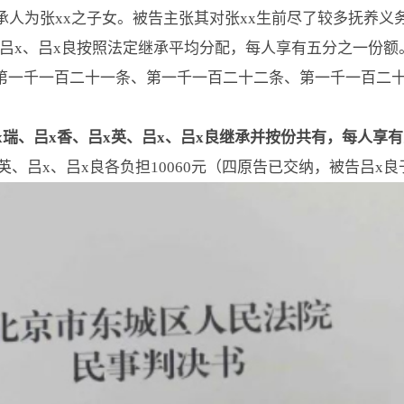
承人为张xx之子女。被告主张其对张xx生前尽了较多抚养义
、吕x、吕x良按照法定继承平均分配，每人享有五分之一份额
第一千一百二十一条、第一千一百二十二条、第一千一百二
x瑞、吕x香、吕x英、吕x、吕x良继承并按份共有，每人享
吕x英、吕x、吕x良各负担10060元（四原告已交纳，被告吕