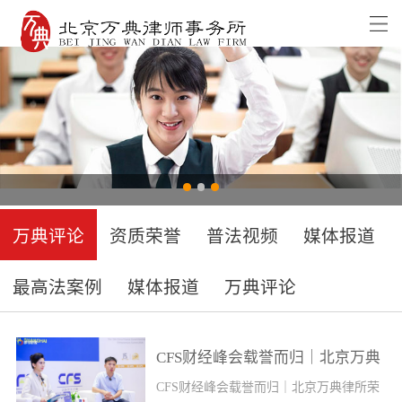
万典评论
资质荣誉
普法视频
媒体报道
最高法案例
媒体报道
万典评论
CFS财经峰会载誉而归｜北京万典
律所荣获年度行政诉讼团队
CFS财经峰会载誉而归｜北京万典律所荣