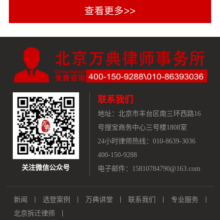
重大复杂案件却因经济、身体等原因无力
当事人诉求获得圆满解决 轻信开发商，
以及遍布全国的疑难案件胜诉成果。发展
法院一审判决强拆行为违法，原告依法申
维护权益的当事人提供公益服务，不求任
自行拆除房屋，补偿无法兑现 案件历时
初心：坚定踏上行政诉讼深耕之路王卫洲
请行政赔偿，但赔偿判决结果，当事人不
何经济回报只求能够为法治建设贡献点滴
十四年，因当事人轻信开发商关于补偿安
律师谈到，在其执业初期，行政诉讼行业
认可，依法提出上诉后，陕西省高级人民
之力，本事务所承诺所有公益服务的主办
置的许诺，在2003年土地储备阶段，自行
发展尚不充分。彼时业内普遍认为行政诉
法院判决驳回上诉，维持原判，万典律师
律师必均为本事务所合伙人律师或执业十
拆除部分房屋（拆迁办认为已经全部拆
讼如同“鸡蛋碰石头”，案件胜诉难度高、
依法帮助委托人申请再审依然没有获得支
年以上的资深律师。我们将公益活动名称
除），而开发商法人因车祸去世，导致项
办案压力巨大，诸多律师不愿涉足这一领
持，之后万典律师本着珍惜每一份委托，
取名为“烛火”，希望能够为身处绝境中孤
目由新的开发商接手，2008年项目经重新
域。但在王卫洲律师看来，法律的终极追
力求将每一份案件打造为经典案例的追
立无助的当事人带来一点希望和温暖。公
申报获得土地审批，改为政府征收，因原
求是公平正义。面对公权力处于弱势地位
求，向陕西省人民检察院申请抗诉监督。
益案件筛选范围：1.案件为重大复杂案
联系我们
开发商已经不参与项目，当事人补偿安置
的普通民众，恰恰最亟需专业法律支持。
2，陕西省人民检察院提检察建议，竟然
件，具有法治意义。2.当事人因经济、身
无法解决。 政府征收，直接注销土地
多年以来，他坚守行政诉讼赛道，集结一
地址：
北京市丰台区南三环西路16
被陕西省高级人民法院驳回。 本案中，
体或其他原因无力维护权益。3.系确实存
证，不予补偿 当事人集体土地使用证被
众志同道合的法律同仁，打造出北京万典
号搜宝商务中心三号楼1808室
委托人因不服原审行政赔偿判决，委托北
在冤情的刑事案件，具有正义诉求。北京
县政府和国土局直接注销，当事人为维护
律师事务所，专注行政诉讼、擅长疑难案
京万典律师事务所依法维护自身合法权
24小时律师热线：010-8639-3036
万典律师事务所二零二六年一月一日
权益，阻止开发商施工，多名家人被行政
件攻坚。核心理念：只为弱势群体代言
益。案件经审查后，陕西省人民检察院认
400-150-9288
拘留，无奈的当事人只好选择法律程序维
“只为弱势群体代言”，是万典律所长久坚
为原审判决认定事实证据不足，符合抗诉
关注微信公众号
电子邮件：15810784790@163.com
护权益。当事人首先委托当地的律师维护
守的核心理念。万典律所以“专业、诚
条件，依法向陕西省高级人民法院提出再
权益，请求撤销县政府、国土局注销集体
信、勤勉、敢为”的执业思想，致力于承
审检察建议；后该建议被陕西省高级人民
建设用地使用证的行政行为，然而行政复
担行业改革的使命，打造老百姓放心的法
法院驳回，经万典律师争取，陕西省人民
新闻
选登案例
万典讲堂
联系我们
专业服务
议、行政诉讼一审全部败诉，在维权失利
律服务平台，永做弱势群体的代言人。作
检察院为维护公平正义，依法提请最高人
北京拆迁律师
陷入绝望之际，委托人听说附近一户农民
为深耕行政诉讼、长期处理疑难维权案件