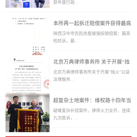
获年度行政...
本所再一起拆迁赔偿案件获得最高
诉讼团队 2026年7月30日—31日，第十五
届CFS财经峰会于上海隆重举办。本届峰
检抗诉，最高法提审
陕西汉中市农民房屋被强拆赔偿案：最高
会以“全球视野，中国韧性”为主题，汇聚
检抗诉，最...
各界精英与全球行业智慧，共同研判全新
全球经济格局下中国发展机遇，持续为世
界经济复苏注入中国信心与发展动能。作
北京万典律师事务所 关于开展“烛
高法裁定提审（案号：（2025）最高法行
为国内极具影响力的产业经济盛会，CFS
抗8号），这是本所2025年第二件两高联
火”公益法律服务的公告
北京万典律师事务所关于开展“烛火”公益
财经峰会累计获得超6000万人次社会关
动案件，2025年最高检抗诉案件仅23件，
法律服务...
注，常年集结政商学界领军人物与主流媒
本事务所代理两件，体现了强大的业务攻
体资源，持续赋能各行各业高质量发展。
坚能力。 近日，由北京万典律师事务所
在峰会重磅盛典上，北京万典律师事务所
代理的陕西省勉县房屋拆迁行政赔偿案
超复杂土地案件：维权路十四年当
的公告北京万典事务所自成立以来，受广
荣膺2026年度行政诉讼攻坚律师团队；律
件，历经多重法律程序后取得重大突破：
大当事人的关爱和支持，取得了稳定的发
事人太难
疑难复杂补偿案件，律师火力全开，连续
所主任王卫洲律师获评2026年度行政诉讼
最高人民检察院依法提起抗诉，最高人民
展，时刻不忘感恩。为发挥法律人正能
九次胜诉，...
卓越成就律师。峰会现场，王卫洲律师作
法院经审查后裁定对本案提审。 1，农民
量，弘扬法治精神，本事务所决定回馈社
为获奖代表接受专访，分享万典律所创立
房屋被强拆，不服一审赔偿判决，被省高
会，实施2026年公益法律服务计划，对因
初心、价值理念、标准化团队办案模式，
院驳回。 本案由万典律师代理，经人民