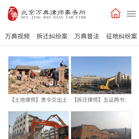
万典视频
拆迁纠纷案
万典普法
征地纠纷案
例
例
【土地律师】责令交出土
【拆迁律师】五证两书：
地，老百姓只能忍气吞声
房屋买卖重要的证件，看
吗？别怕！你还有几件事
完就清楚了
可以做