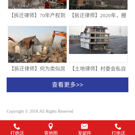
【拆迁律师】70年产权到
【拆迁律师】2020年，棚
期后，房屋归谁？这篇文
户区改造流程、补偿标
章说明白了
准、补偿方式（一览）
【拆迁律师】何为类似房
【土地律师】村委会私自
地产价格？≠新建商品房
将土地承包给外村人，合
多少钱补多少？
法吗？
Copyright © 2018.All Rights Reserved
打电话
查地图
发邮件
打电话