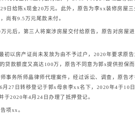
月29日给陈x现金20万元。此外，原告为李xx装修房屋
，尚有9.5万元尾款未付。
款40万元后，第三人将案涉房屋交付给原告，原告对房屋进
最初以房产证尚未发放为由不予过户，2020年要求原告
保的贷款额度又高达100万，原告不同意为郭x提供担保
师事务所师晶律师代理案件，经过诉讼、调查，原告才得知
月27日转移登记于郭x母亲李xx名下，2020年4于10
于2020年4月24日办理了抵押登记。
告项xx。