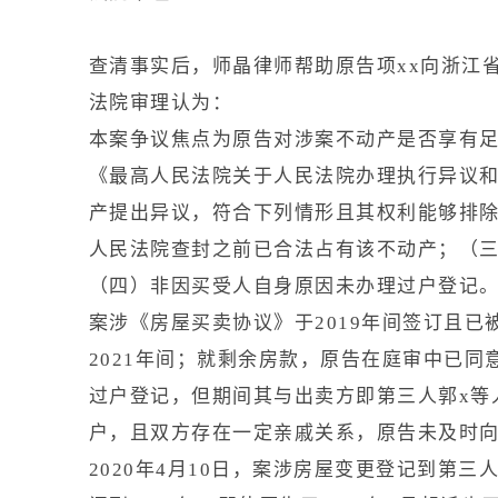
查清事实后，师晶律师帮助原告项xx向浙江
法院审理认为：
本案争议焦点为原告对涉案不动产是否享有
《最高人民法院关于人民法院办理执行异议
产提出异议，符合下列情形且其权利能够排
人民法院查封之前已合法占有该不动产；（
（四）非因买受人自身原因未办理过户登记
案涉《房屋买卖协议》于2019年间签订且已
2021年间；就剩余房款，原告在庭审中已同
过户登记，但期间其与出卖方即第三人郭x等
户，且双方存在一定亲戚关系，原告未及时
2020年4月10日，案涉房屋变更登记到第