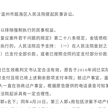
省温州市瓯海区人民法院提起民事诉讼。
足以排除强制执行的民事权益。
和复议案件若干问题的规定》第二十八条规定，金钱债权
除执行的，人民法院应予支持：（一）在人民法院查封之
三）已支付全部价款，或者已按照合同约定支付部分价款
。
被已生效裁判文书认定合法有效，原告于2016年间已
意支付且现已将上述剩余款项支付本院；就过户事宜，虽
人一直在协商过户事宜，根据原告提供的电话录音可知
向法院起诉具有一定合理性。
三人郭x名下；同年4月20日，第三人郭x用包括涉案不