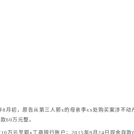
年8月初，原告从第三人郭x的母亲李xx处购买案涉不动产
款60万元整。
款10万元至郭x工商银行账户；2015年9月24日现金存款