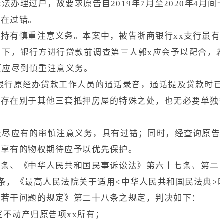
也无法办理过户，故要求原告自2019年7月至2020年
存在过错。
持有慎重注意义务。本案中，被告浙商银行xx支行虽
名下，银行方进行贷款前调查第三人郭x应会予以配合，
更应尽到慎重注意义务。
份与银行原经办贷款工作人员的通话录音，通话提及贷款
屋存在别于其他三套抵押房屋的特殊之处，也无必要单独
未尽应有的审慎注意义务，具有过错；同时，经查询原
产享有的物权期待应予以优先保护。
条、《中华人民共和国民事诉讼法》第六十七条、第二
条，《最高人民法院关于适用<中华人民共和国民法典
件若干问题的规定》第二十八条之规定，判决如下：
室不动产归原告项xx所有；