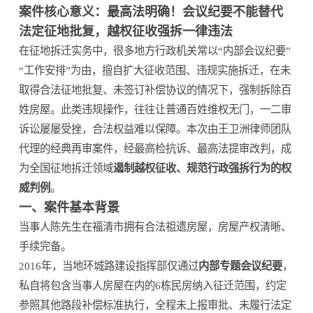
案件核心意义：
最高法明确！会议纪要不能替代
法定征地批复，越权征收强拆一律违法
在征地拆迁实务中，很多地方行政机关常以“内部会议纪要”
“工作安排”为由，擅自扩大征收范围、违规实施拆迁，在未
取得合法征地批复、未签订补偿协议的情况下，强制拆除百
姓房屋。此类违规操作，往往让普通百姓维权无门，一二审
诉讼屡屡受挫，合法权益难以保障。本次由王卫洲律师团队
代理的经典再审案件，经最高检抗诉、最高法提审改判，成
为全国征地拆迁领域
遏制越权征收、规范行政强拆行为的权
威判例
。
一、案件基本背景
当事人陈先生在福清市拥有合法祖遗房屋，房屋产权清晰、
手续完备。
2016年，当地环城路建设指挥部仅通过
内部专题会议纪要
，
私自将包含当事人房屋在内的6栋民房纳入征迁范围，约定
参照其他路段补偿标准执行，全程未上报审批、未履行法定