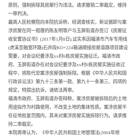
原则，强制拆除其房屋行为违法。请求撤销二审裁定，维持
一审判决。
最高人民检察院向本院抗诉称，经调查核实，新证据即与案
涉房屋在同一祖厝的陈友明等户与玉屏街道办签订《房屋征
收安置协议书》(2017年1月8日),证实系因福清市汽车专用线
(虎溪至融宽环路)石井段KO+224箱涵顺接房屋道路项目建设
需要，对会议纪要涉及xx村6栋房屋实施征迁。福清市政
府、玉屏街道办在对会议纪要涉及xx村6栋房屋实施征收过
程中，将陈代忠案涉房屋强制拆除。根据《中华人民共和国
行政诉讼法》第九十三条第一款、第九十一条第三、四项的
规定，特提出抗诉，请依法再审。
福清市政府、玉屏街道办答辩称，案涉房屋被拆除后的土地
用途拟作为村路使用，不改变土地的集体性质。案涉房屋不
在征地批复范围内，其未对案涉房屋实施拆除行为。请求维
持二审裁定。
本院再审认为，《中华人民共和国土地管理法(2004年修