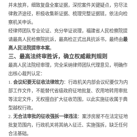
并未放弃，细致复盘全案证据，深挖案件关键疑点，穷尽法
律救济途径，积极收集新证据、梳理完整证据链，依法向检
察机关申诉。
经律师团队专业论证、充分举证说理，福建省人民检察院提
请最高人民检察院抗诉，最高检正式出具抗诉书，最终由
最
高人民法院提审本案
。
三、最高法终审胜诉，确立权威裁判规则
最高人民法院经审理，完全采纳律师团队代理意见，明确作
出核心裁判认定：
1.
会议纪要无征收法律效力
：行政机关内部会议纪要仅为内
部工作文件，不能替代省级政府征地批复、农用地转用审批
等法定文件，无权擅自扩大征收范围，以此实施征收属于典
型越权行政。
2.
无合法审批的征收强拆一律违法
：案涉房屋不在法定征地
批复范围内，行政机关将其纳入征迁、实施强拆，缺乏任何
合法基础。