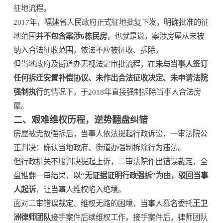
征地流程。
2017年，福建省人民政府正式征地批复下发，明确批准的征
地范围
并不包含案涉6栋民房
，也就是说，案涉房屋从未被
纳入合法征收范围，依法不应被征收、拆除。
但当地政府及街道办无视法定审批流程，在
未与当事人签订
任何拆迁安置补偿协议、未作出合法征收决定、未申请法院
强制执行
的情况下，于2018年直接强制拆除当事人合法房
屋。
二、艰难维权历程，逆势翻盘纠错
房屋被无故强拆后，当事人依法提起行政诉讼，一审法院公
正判决：确认当地政府、街道办强制拆除行为违法。
但行政机关不服判决提起上诉，二审法院作出错误裁定，全
盘推翻一审结果，
以“无证据证明行政强拆”为由，驳回当事
人起诉
，让当事人维权陷入绝境。
面对二审错误裁定、维权无路的困境，当事人慕名委托
王卫
洲律师团队
接手案件后续维权工作。接手案件后，律师团队