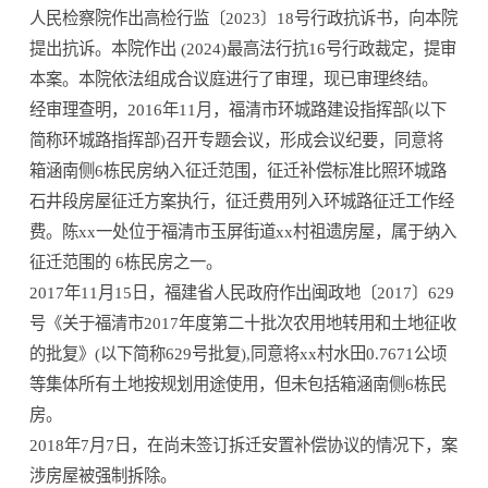
人民检察院作出高检行监〔2023〕18号行政抗诉书，向本院
提出抗诉。本院作出 (2024)最高法行抗16号行政裁定，提审
本案。本院依法组成合议庭进行了审理，现已审理终结。
经审理查明，2016年11月，福清市环城路建设指挥部(以下
简称环城路指挥部)召开专题会议，形成会议纪要，同意将
箱涵南侧6栋民房纳入征迁范围，征迁补偿标准比照环城路
石井段房屋征迁方案执行，征迁费用列入环城路征迁工作经
费。陈xx一处位于福清市玉屏街道xx村祖遗房屋，属于纳入
征迁范围的 6栋民房之一。
2017年11月15日，福建省人民政府作出闽政地〔2017〕629
号《关于福清市2017年度第二十批次农用地转用和土地征收
的批复》(以下简称629号批复),同意将xx村水田0.7671公顷
等集体所有土地按规划用途使用，但未包括箱涵南侧6栋民
房。
2018年7月7日，在尚未签订拆迁安置补偿协议的情况下，案
涉房屋被强制拆除。