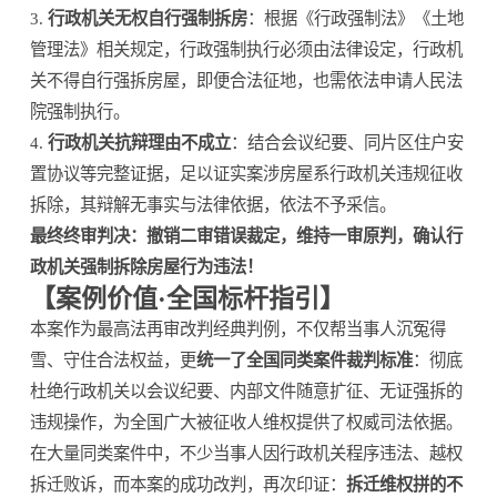
3.
行政机关无权自行强制拆房
：根据《行政强制法》《土地
管理法》相关规定，行政强制执行必须由法律设定，行政机
关不得自行强拆房屋，即便合法征地，也需依法申请人民法
院强制执行。
4.
行政机关抗辩理由不成立
：结合会议纪要、同片区住户安
置协议等完整证据，足以证实案涉房屋系行政机关违规征收
拆除，其辩解无事实与法律依据，依法不予采信。
最终终审判决：撤销二审错误裁定，维持一审原判，确认行
政机关强制拆除房屋行为违法！
【案例价值·全国标杆指引】
本案作为最高法再审改判经典判例，不仅帮当事人沉冤得
雪、守住合法权益，更
统一了全国同类案件裁判标准
：彻底
杜绝行政机关以会议纪要、内部文件随意扩征、无证强拆的
违规操作，为全国广大被征收人维权提供了权威司法依据。
在大量同类案件中，不少当事人因行政机关程序违法、越权
拆迁败诉，而本案的成功改判，再次印证：
拆迁维权拼的不