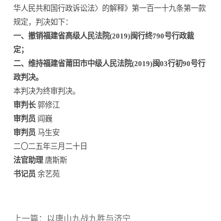
华人民共和国行政诉讼法〉的解释》第一百一十九条第一款
规定，判决如下：
一、撤销福建省高级人民法院(2019)闽行终790号行政裁
定；
二、维持福建省莆田市中级人民法院(2019)闽03行初90号行
政判决。
本判决为终审判决。
审判长
郭修江
审判员
阎巍
审判员
马生安
二〇二五年三月二十日
法官助理
唐斯斯
书记员
余艺苑
上一篇：
以唐山九战九胜与济宁