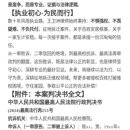
是蛮争，而是专业、证据与法律逻辑
。
【执业初心·为民而行】
数十年风雨执业路，王卫洲律师始终秉持：
不惧强权、不畏
疑难、不负托付
。征地拆迁案件，关乎百姓安居根基，关乎
一家生计安稳。每一次接手案件，都是承接一份沉甸甸的信
任。
从一审败诉、二审驳回的绝境，到最高检抗诉、最高法再审
改判的翻盘，这份胜诉，既是法律公正的彰显，也是律师坚
守初心、深耕专业的最好见证。未来，将继续以法为刃、以
守为责，深耕征地拆迁维权领域，帮更多被侵权百姓打破维
权困境，守住家园、争取公平公正的合法补偿！
【附件：本案判决书全文】
中华人民共和国最高人民法院行政判决书
(2024)最高法行再255号
抗诉机关
：中华人民共和国最高人民检察院。
申诉人（一审原告、二审被上诉人）
：陈xx，男，19xx年x