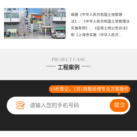
根据《中华人民共和国土地管理
法》、《中华人民共和国土地管理法
实施条例》、《征收土地公告办法》
和《上海市实施〈中华人民共...
和国土地管理法〉办法》等有关规
定，依据上海市人民政府 沪府土
工程案例
[2019]94号批文批准的征地方案，现将
拟定的《征地补偿安置方案》公告如
下：一、本次征收土地的范围：陈谊
10秒登记，1对1销售经理专业方案报价
村10组、陈谊村8组（村队组）；征收
农用地 4569.2平方米、建设用
地 1180.2平方米、未利用地 1051.9平
方米，合计征地面积 6801.3平方米。
二、土地补偿费补偿标准、支付对象
和支付方式：土地补偿费标准，
按 《上海市征地土地补偿费标准
（2017）》（沪规土资综规〔2017〕