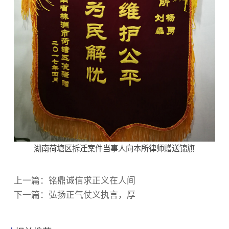
湖南荷塘区拆迁案件当事人向本所律师赠送锦旗
上一篇：
铭鼎诚信求正义在人间
下一篇：
弘扬正气仗义执言，厚