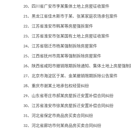
、四川省广安市李某集体土地上房屋征收案件
2
0
、黑龙江省佳木斯市于某、张某家庭农场承包案件
2
1
、江苏省淮安市韩某等房屋强拆案件
22
、江苏省淮安市张某国有土地上房屋征收案件
2
3
、江苏省宿迁市杨某强制拆除房屋案件
2
4
、江西省抚州市周某等强制拆除房屋案件
2
5
、陕西省咸阳市撤销限期拆除通知、集体土地上房屋强制
26
、北京市海淀区于某、金某撤销限期拆除公告案件
27
、重庆市谢某土地承包权经营纠纷
28
、山东省枣庄市郝某房屋拆迁安置补偿合同纠纷
29
、江苏省淮安市徐某房屋拆迁安置补偿合同纠纷
30
、河北省保定市商品房买卖合同纠纷
31
、河北省廊坊市何某商品房买卖合同纠纷
32