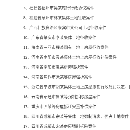
、福建省福州市吴某履行行政协议案件
7
、福建省泉州市林某集体土地征收案件
8
、广西壮族自治区来宾市某公司土地征收案件
9
、广东省肇庆市李某集体土地征收案件
10
、海南省三亚市程某国有土地上房屋征收案件
1
1
、河南省南阳市袁某集体土地上房屋征收补偿案件
1
2
、河南省南阳市袁某房屋强拆案件
1
3
、河南省焦作市党某等房屋强拆案件
14
、浙江省宁波市胡某集体土地上房屋撤销行政处罚决定、
1
5
、云南省昭通市鲁某等强制拆除房屋案件
1
6
、重庆市尹某等房屋拆迁安置补偿案件
17
、四川省成都市宗某等集体土地强制清表、强占土地案件
18
、四川省成都市宋某房屋强制拆除案件
19