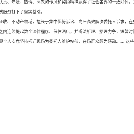
认真、守法、热情、高效的作风
和契约精神赢
得了社会各界的一致好评，
质服务打下了坚实基础。
征收、
不动产
领域
，
擅长于集中优势诉讼、高压高效解决委托人诉求，在
之内连续提起数个法律程序、保住酒店，并
辨
法析理、据理力争，短暂时
顾个人安危坚持拆迁现场为委托人维护权益，在场群众颇为感动
这些
........