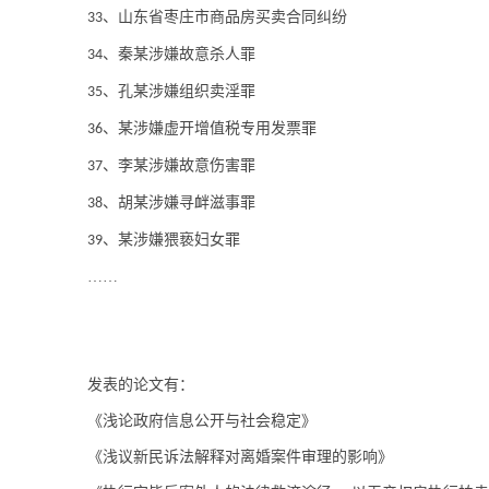
、山东省枣庄市商品房买卖合同纠纷
33
、秦某涉嫌故意杀人罪
34
、孔某涉嫌组织卖淫罪
35
、某涉嫌虚开增值税专用发票罪
36
、李某涉嫌故意伤害罪
37
、胡某涉嫌寻衅滋事罪
38
、某涉嫌猥亵妇女罪
39
……
发表的论文有：
《浅论政府信息公开与社会稳定》
《浅议新民诉法解释对离婚案件审理的影响》