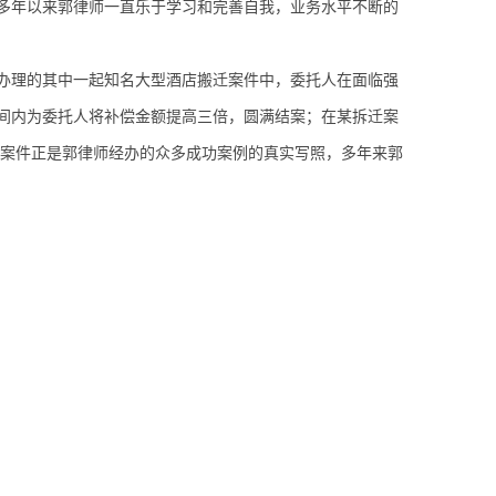
多年以来郭律师一直乐于学习和完善自我，业务水平不断的
办理的其中一起知名大型酒店搬迁案件中，委托人在面临强
间内为委托人将补偿金额提高三倍，圆满结案；
在某
拆迁案
案件正是郭律师经办的众多成功案例的真实写照，多年来郭