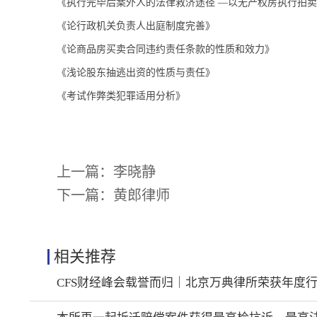
《执行完毕后案外人的法律救济途径
—以无产权房执行拍卖
《论行政机关负责人出庭制度完善》
《论商品房买卖合同违约责任条款的性质和效力》
《浅论股东抽逃出资的性质与责任》
《考试作弊类犯罪适用分析》
上一篇：
李晓静
下一篇：
黄郎律师
相关推荐
CFS财经峰会载誉而归｜北京万典律所荣获年度