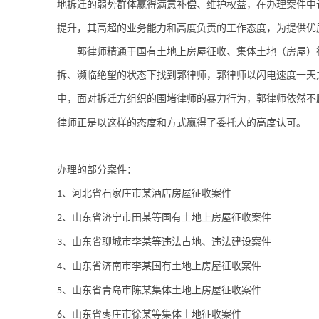
地拆迁的弱势群体赢得满意补偿、维护权益，在办理案件中
提升，其高超的业务能力和高度负责的工作态度，为提供优
郭律师精通于国有土地上房屋征收、集体土地（房屋）
拆、濒临绝望的状态下找到郭律师，郭律师以闪电速度一天
中，面对拆迁方组织的围堵律师的暴力行为，郭律师依然不
律师正是以这样的态度和方式赢得了委托人的高度认可。
办理的
部分
案
件
：
、河北省石家庄市某酒店房屋征收案件
1
、山东省济宁市田某等国有土地上房屋征收案件
2
、山东省聊城市李某等违法占地、违法建设案件
3
、山东省济南市李某国有土地上房屋征收案件
4
、山东省青岛市陈某集体土地上房屋征收案件
5
、山东省枣庄市徐某等集体土地征收案件
6