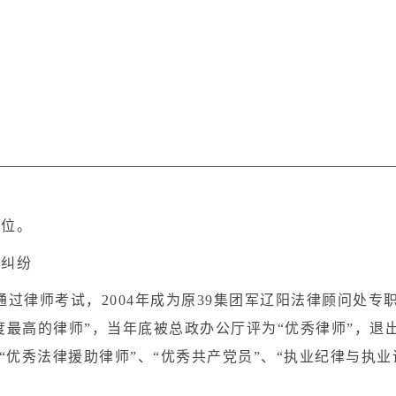
学位。
疗纠纷
分通过律师考试，2004年成为原39集团军辽阳法律顾问处专
度最高的律师”，当年底被总政办公厅评为“优秀律师”，退
“优秀法律援助律师”、“优秀共产党员”、“执业纪律与执