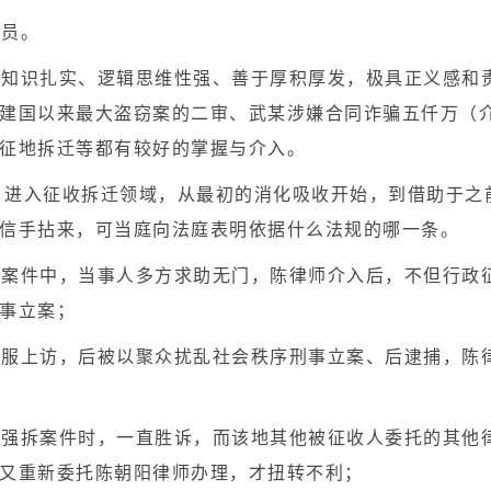
裁员。
律知识扎实、逻辑思维性强、善于厚积厚发，极具正义感和
建国以来最大盗窃案的二审、武某涉嫌合同诈骗五仟万（
征地拆迁等都有较好的掌握与介入。
所，进入征收拆迁领域，从最初的消化吸收开始，到借助于
信手拈来，可当庭向法庭表明依据什么法规的哪一条。
的案件中，当事人多方求助无门，陈律师介入后，不但行政
事立案；
不服上访，后被以聚众扰乱社会秩序刑事立案、后逮捕，陈
收强拆案件时，一直胜诉，而该地其他被征收人委托的其他
又重新委托陈朝阳律师办理，才扭转不利；