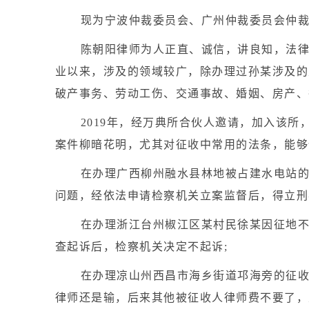
现为宁波仲裁委员会、广州仲裁委员会仲
陈朝阳律师为人正直、诚信，讲良知，法
业以来，涉及的领域较广，除办理过孙某涉及的
破产事务、劳动工伤、交通事故、婚姻、房产、
2019年，经万典所合伙人邀请，加入该
案件柳暗花明，尤其对征收中常用的法条，能够
在办理广西柳州融水县林地被占建水电站
问题，经依法申请检察机关立案监督后，得立刑
在办理浙江台州椒江区某村民徐某因征地
查起诉后，检察机关决定不起诉;
在办理凉山州西昌市海乡街道邛海旁的征
律师还是输，后来其他被征收人律师费不要了，