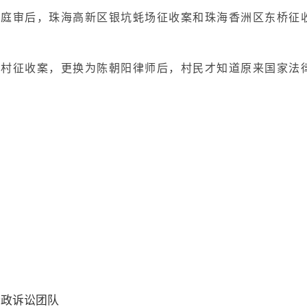
的庭审后，珠海高新区银坑蚝场征收案和珠海香洲区东桥征
堂村征收案，更换为陈朝阳律师后，村民才知道原来国家法
行政诉讼团队