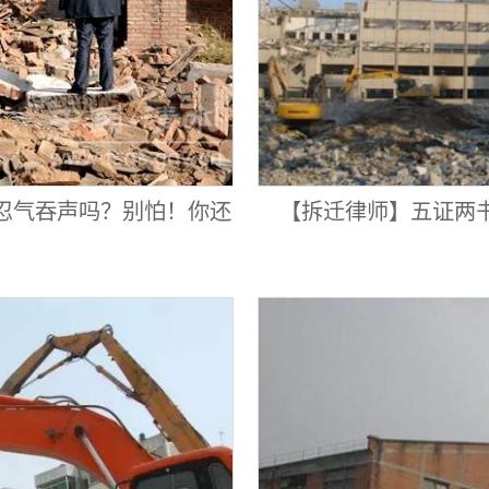
忍气吞声吗？别怕！你还
【拆迁律师】五证两